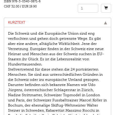
ISBN
978-3-0340-0871-6
CHF 32.00
/
EUR 19.90
KURZTEXT
Die Schweiz und die Europäische Union sind eng
verﬂochten und gehen doch getrennte Wege. Es gibt
aber eine andere, alltägliche Wirklichkeit. Jene der
Vernetzung. Europäer ﬁnden in der Schweiz eine neue
Heimat und Menschen aus der Schweiz suchen in EU-
Staaten ihr Glück. Es ist die Lebensrealität von
Hunderttausenden.
Stellvertretend für diese stehen die 24 porträtierten
Menschen. Sie sind aus unterschiedlichen Gründen in
die Schweiz oder ins europäische Umland gezogen.
Darunter beﬁnden sich bekannte Namen wie Udo
Jürgens, österreichischer Schlagerstar in Zürich,
Nadine Strittmatter, Schweizer Topmodel in London
und Paris, der Schweizer Fussballtrainer Marcel Koller in
Bochum, der ehemalige Skiﬂug-Weltmeister Walter
Steiner in Schweden, Kabarettist Massimo Rocchi in