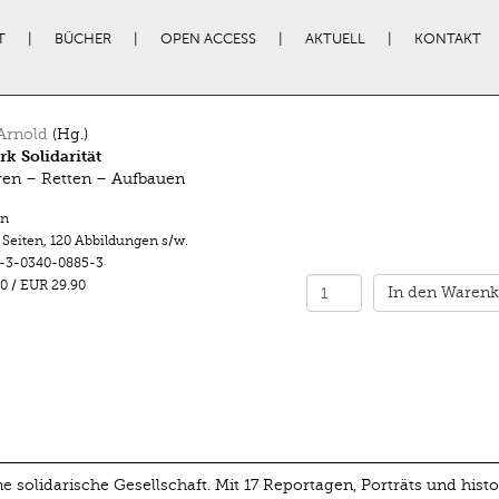
T
BÜCHER
OPEN ACCESS
AKTUELL
KONTAKT
Arnold
(Hg.)
k Solidarität
en – Retten – Aufbauen
n
 Seiten
,
120 Abbildungen s/w.
-3-0340-0885-3
0
/
EUR 29.90
In den Warenk
ine solidarische Gesellschaft. Mit 17 Reportagen, Porträts und hist