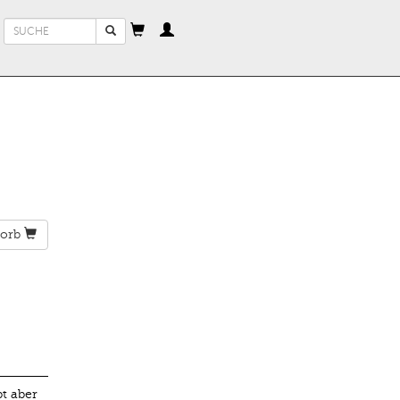
Suchformular
Suche
orb
t aber