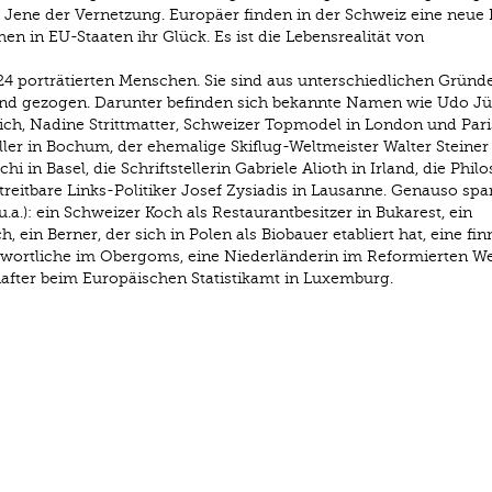
it. Jene der Vernetzung. Europäer ﬁnden in der Schweiz eine neue
 in EU-Staaten ihr Glück. Es ist die Lebensrealität von
 24 porträtierten Menschen. Sie sind aus unterschiedlichen Gründe
and gezogen. Darunter beﬁnden sich bekannte Namen wie Udo Jü
rich, Nadine Strittmatter, Schweizer Topmodel in London und Pari
ller in Bochum, der ehemalige Skiﬂug-Weltmeister Walter Steiner 
 in Basel, die Schriftstellerin Gabriele Alioth in Irland, die Phil
treitbare Links-Politiker Josef Zysiadis in Lausanne. Genauso sp
.a.): ein Schweizer Koch als Restaurantbesitzer in Bukarest, ein
, ein Berner, der sich in Polen als Biobauer etabliert hat, eine ﬁn
wortliche im Obergoms, eine Niederländerin im Reformierten W
hafter beim Europäischen Statistikamt in Luxemburg.