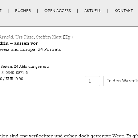
T
BÜCHER
OPEN ACCESS
AKTUELL
KONTAKT
Arnold
,
Urs Fitze
,
Steffen Klatt
(Hg.)
drin – aussen vor
weiz und Europa: 24 Porträts
r
 Seiten
,
24 Abbildungen s/w.
-3-0340-0871-6
0
/
EUR 19.90
In den Warenk
ion sind eng verﬂochten und gehen doch getrennte Wege. Es gib