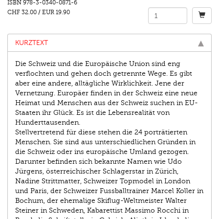
ISBN
978-3-0340-0871-6
CHF 32.00
/
EUR 19.90
KURZTEXT
Die Schweiz und die Europäische Union sind eng
verﬂochten und gehen doch getrennte Wege. Es gibt
aber eine andere, alltägliche Wirklichkeit. Jene der
Vernetzung. Europäer ﬁnden in der Schweiz eine neue
Heimat und Menschen aus der Schweiz suchen in EU-
Staaten ihr Glück. Es ist die Lebensrealität von
Hunderttausenden.
Stellvertretend für diese stehen die 24 porträtierten
Menschen. Sie sind aus unterschiedlichen Gründen in
die Schweiz oder ins europäische Umland gezogen.
Darunter beﬁnden sich bekannte Namen wie Udo
Jürgens, österreichischer Schlagerstar in Zürich,
Nadine Strittmatter, Schweizer Topmodel in London
und Paris, der Schweizer Fussballtrainer Marcel Koller in
Bochum, der ehemalige Skiﬂug-Weltmeister Walter
Steiner in Schweden, Kabarettist Massimo Rocchi in