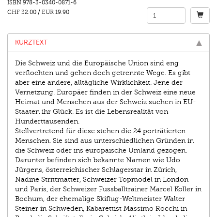
ISBN
978-3-0340-0871-6
CHF 32.00
/
EUR 19.90
KURZTEXT
Die Schweiz und die Europäische Union sind eng
verﬂochten und gehen doch getrennte Wege. Es gibt
aber eine andere, alltägliche Wirklichkeit. Jene der
Vernetzung. Europäer ﬁnden in der Schweiz eine neue
Heimat und Menschen aus der Schweiz suchen in EU-
Staaten ihr Glück. Es ist die Lebensrealität von
Hunderttausenden.
Stellvertretend für diese stehen die 24 porträtierten
Menschen. Sie sind aus unterschiedlichen Gründen in
die Schweiz oder ins europäische Umland gezogen.
Darunter beﬁnden sich bekannte Namen wie Udo
Jürgens, österreichischer Schlagerstar in Zürich,
Nadine Strittmatter, Schweizer Topmodel in London
und Paris, der Schweizer Fussballtrainer Marcel Koller in
Bochum, der ehemalige Skiﬂug-Weltmeister Walter
Steiner in Schweden, Kabarettist Massimo Rocchi in