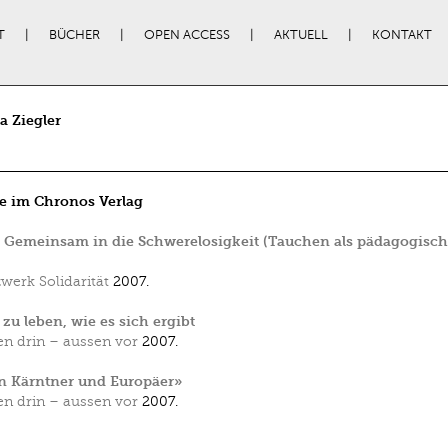
T
BÜCHER
OPEN ACCESS
AKTUELL
KONTAKT
 Ziegler
e im Chronos Verlag
: Gemeinsam in die Schwerelosigkeit (Tauchen als pädagogisc
werk Solidarität
2007.
 zu leben, wie es sich ergibt
en drin – aussen vor
2007.
n Kärntner und Europäer»
en drin – aussen vor
2007.