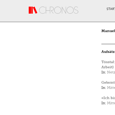
Direkt zum Inhalt
STAR
Manuela
Aufsätz
Tösstal
Arbeit)
In:
Netz
Gelernt
In:
Mitt
«Ich bi
In:
Mitt