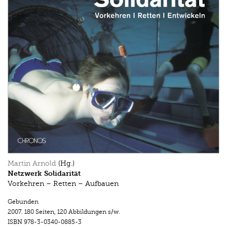
Martin Arnold
(Hg.)
Netzwerk Solidarität
Vorkehren – Retten – Aufbauen
Gebunden
2007.
180 Seiten
,
120 Abbildungen s/w.
ISBN
978-3-0340-0885-3