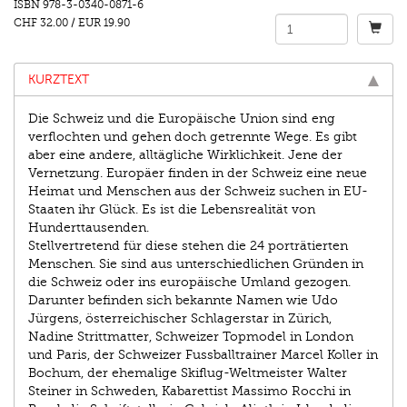
ISBN
978-3-0340-0871-6
CHF 32.00
/
EUR 19.90
KURZTEXT
Die Schweiz und die Europäische Union sind eng
verﬂochten und gehen doch getrennte Wege. Es gibt
aber eine andere, alltägliche Wirklichkeit. Jene der
Vernetzung. Europäer ﬁnden in der Schweiz eine neue
Heimat und Menschen aus der Schweiz suchen in EU-
Staaten ihr Glück. Es ist die Lebensrealität von
Hunderttausenden.
Stellvertretend für diese stehen die 24 porträtierten
Menschen. Sie sind aus unterschiedlichen Gründen in
die Schweiz oder ins europäische Umland gezogen.
Darunter beﬁnden sich bekannte Namen wie Udo
Jürgens, österreichischer Schlagerstar in Zürich,
Nadine Strittmatter, Schweizer Topmodel in London
und Paris, der Schweizer Fussballtrainer Marcel Koller in
Bochum, der ehemalige Skiﬂug-Weltmeister Walter
Steiner in Schweden, Kabarettist Massimo Rocchi in