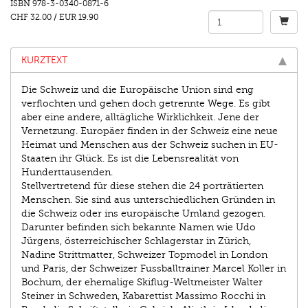
ISBN
978-3-0340-0871-6
CHF 32.00
/
EUR 19.90
KURZTEXT
Die Schweiz und die Europäische Union sind eng
verﬂochten und gehen doch getrennte Wege. Es gibt
aber eine andere, alltägliche Wirklichkeit. Jene der
Vernetzung. Europäer ﬁnden in der Schweiz eine neue
Heimat und Menschen aus der Schweiz suchen in EU-
Staaten ihr Glück. Es ist die Lebensrealität von
Hunderttausenden.
Stellvertretend für diese stehen die 24 porträtierten
Menschen. Sie sind aus unterschiedlichen Gründen in
die Schweiz oder ins europäische Umland gezogen.
Darunter beﬁnden sich bekannte Namen wie Udo
Jürgens, österreichischer Schlagerstar in Zürich,
Nadine Strittmatter, Schweizer Topmodel in London
und Paris, der Schweizer Fussballtrainer Marcel Koller in
Bochum, der ehemalige Skiﬂug-Weltmeister Walter
Steiner in Schweden, Kabarettist Massimo Rocchi in