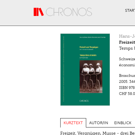
Direkt zum Inhalt
STAR
Hans-J
Freizei
Temps li
Schweize
économiq
Broschu
2005.
344
ISBN
978
CHF 58.0
KURZTEXT
AUTOR/IN
EINBLICK
Freizeit, Vergnügen, Musse - drei B