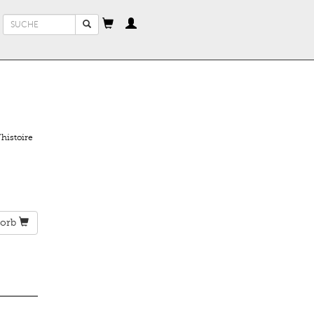
Suchformular
Suche
histoire
orb