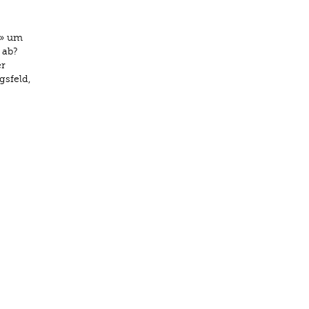
s» um
 ab?
er
gsfeld,