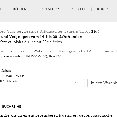
T
BÜCHER
OPEN ACCESS
AKTUELL
KONTAKT
örg Gilomen
,
Beatrice Schumacher
,
Laurent Tissot
(Hg.)
t und Vergnügen vom 14. bis 20. Jahrhundert
bre et loisirs du 14e au 20e siècles
risches Jahrbuch für Wirtschafts- und Sozialgeschichte / Annuaire suisse d’
ue et sociale (ISSN 1664-6460)
,
Band 20
r
 Seiten
-3-0340-0730-6
0
/
EUR 38.80
In den Warenk
BUCHREIHE
egriffe, die zu einem Lebensbereich gehören, dessen historische