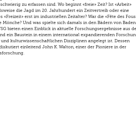
wierig zu erfassen sind. Wo beginnt «freie» Zeit? Ist «Arbeit»
ielsweise die Jagd im 20. Jahrhundert ein Zeitvertreib oder eine
«Freizeit» erst im industriellen Zeitalter? War die «Fête des Fou
ge Mönche? Und was spielte sich damals in den Bädern von Baden
G bieten einen Einblick in aktuelle Forschungsergebnisse aus d
ind ein Baustein in einem international expandierenden Forschun
und kulturwissenschaftlichen Disziplinen angelegt ist. Dessen
diskutiert einleitend John K. Walton, einer der Pioniere in der
usforschung.