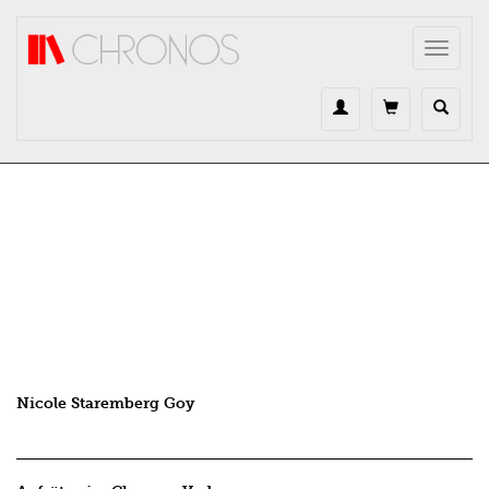
Direkt zum Inhalt
Toggle
navigat
Nicole Staremberg Goy