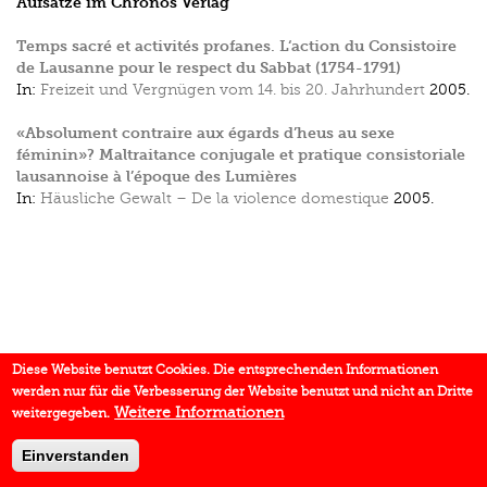
Aufsätze im Chronos Verlag
Temps sacré et activités profanes. L‘action du Consistoire
de Lausanne pour le respect du Sabbat (1754-1791)
In:
Freizeit und Vergnügen vom 14. bis 20. Jahrhundert
2005.
«Absolument contraire aux égards d’heus au sexe
féminin»? Maltraitance conjugale et pratique consistoriale
lausannoise à l’époque des Lumières
In:
Häusliche Gewalt – De la violence domestique
2005.
Diese Website benutzt Cookies. Die entsprechenden Informationen
werden nur für die Verbesserung der Website benutzt und nicht an Dritte
Weitere Informationen
weitergegeben.
Einverstanden