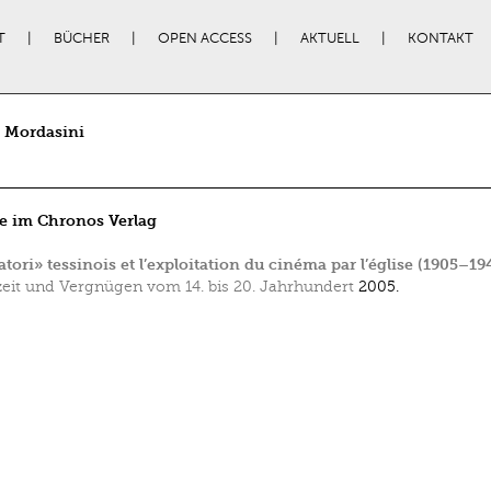
T
BÜCHER
OPEN ACCESS
AKTUELL
KONTAKT
o Mordasini
e im Chronos Verlag
atori» tessinois et l’exploitation du cinéma par l’église (1905–19
zeit und Vergnügen vom 14. bis 20. Jahrhundert
2005.