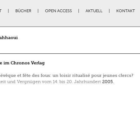
T
BÜCHER
OPEN ACCESS
AKTUELL
KONTAKT
ahhaoui
e im Chronos Verlag
évêque et fête des fous: un loisir ritualisé pour jeunes clercs?
zeit und Vergnügen vom 14. bis 20. Jahrhundert
2005.