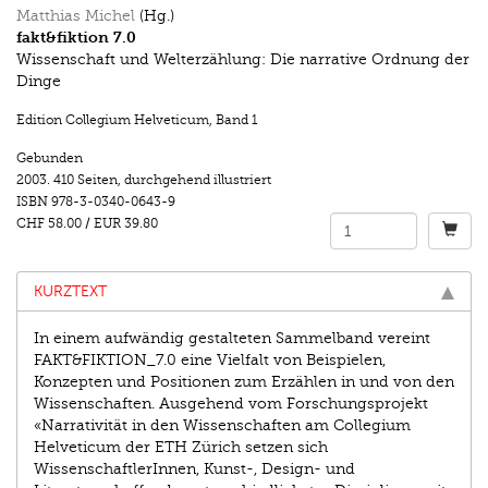
Matthias Michel
(Hg.)
fakt&fiktion 7.0
Wissenschaft und Welterzählung: Die narrative Ordnung der
Dinge
Edition Collegium Helveticum
,
Band 1
Gebunden
2003.
410 Seiten
,
durchgehend illustriert
ISBN
978-3-0340-0643-9
CHF 58.00
/
EUR 39.80
KURZTEXT
In einem aufwändig gestalteten Sammelband vereint
FAKT&FIKTION_7.0 eine Vielfalt von Beispielen,
Konzepten und Positionen zum Erzählen in und von den
Wissenschaften. Ausgehend vom Forschungsprojekt
«Narrativität in den Wissenschaften am Collegium
Helveticum der ETH Zürich setzen sich
WissenschaftlerInnen, Kunst-, Design- und