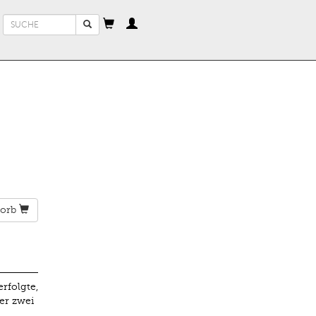
Suchformular
Suche
orb
rfolgte,
er zwei