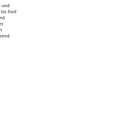
e und
bis fünf
and
er
t
hrend