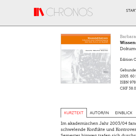
Direkt zum Inhalt
STAR
Barbara
Wissen
Dokumen
Edition 
Gebunde
2005.
60 
ISBN
978
CHF 38.0
KURZTEXT
AUTOR/IN
EINBLICK
Im akademischen Jahr 2003/04 fand 
schwelende Konflikte und Kontrover
Semester hinweg trafen sich durch