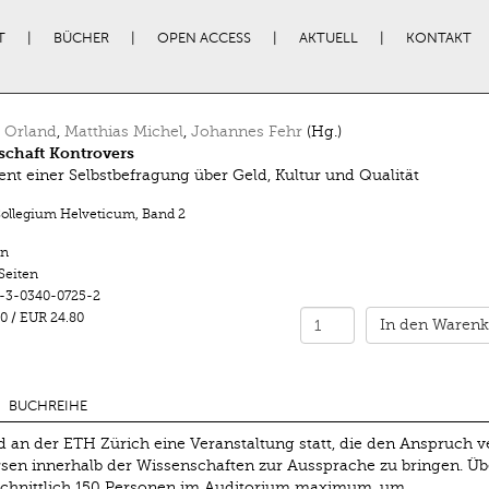
T
BÜCHER
OPEN ACCESS
AKTUELL
KONTAKT
 Orland
,
Matthias Michel
,
Johannes Fehr
(Hg.)
schaft Kontrovers
t einer Selbstbefragung über Geld, Kultur und Qualität
Collegium Helveticum
,
Band 2
n
Seiten
-3-0340-0725-2
0
/
EUR 24.80
In den Warenk
BUCHREIHE
an der ETH Zürich eine Veranstaltung statt, die den Anspruch ve
sen innerhalb der Wissenschaften zur Aussprache zu bringen. Üb
schnittlich 150 Personen im Auditorium maximum, um