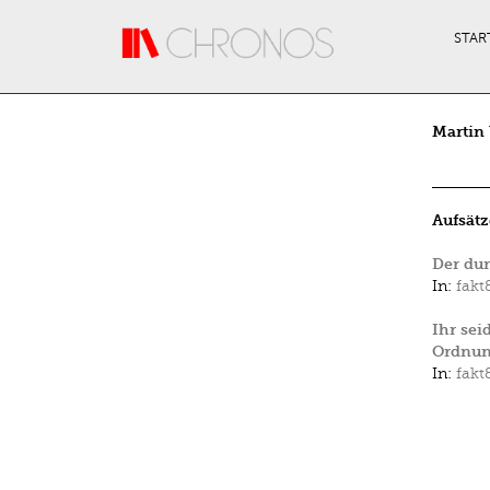
Direkt zum Inhalt
STAR
Martin 
Aufsätz
Der dun
In:
fakt
Ihr sei
Ordnun
In:
fakt