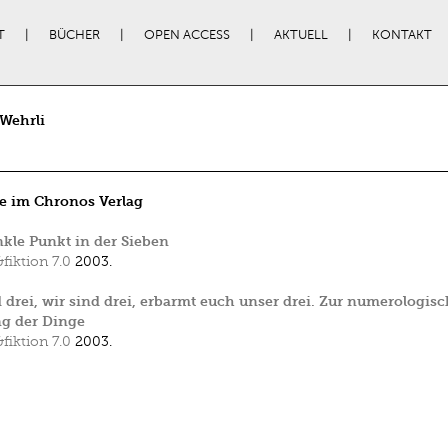
T
BÜCHER
OPEN ACCESS
AKTUELL
KONTAKT
Wehrli
e im Chronos Verlag
kle Punkt in der Sieben
&fiktion 7.0
2003.
d drei, wir sind drei, erbarmt euch unser drei. Zur numerologis
g der Dinge
&fiktion 7.0
2003.