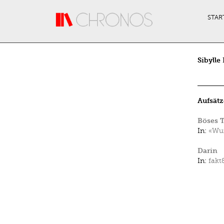
Direkt zum Inhalt
STAR
Sibylle
Aufsätz
Böses T
In:
«Wun
Darin
In:
fakt