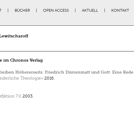
T
BÜCHER
OPEN ACCESS
AKTUELL
KONTAKT
 Lewitscharoff
e im Chronos Verlag
reiben Höhererseits: Friedrich Dürrenmatt und Gott. Eine Rede
derliche Theologie»
2016.
&fiktion 7.0
2003.