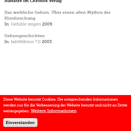
Aufsätze im Chronos Verlag
Das weibliche Gehirn. Über einen alten Mythos der
Hirnforschung
In:
Gefühle zeigen
2009.
Gehirngeschichten
In:
fakt&fiktion 7.0
2003.
Diese Website benutzt Cookies. Die entsprechenden Informationen
werden nur für die Verbesserung der Website benutzt und nicht an Dritte
Weitere Informationen
weitergegeben.
Einverstanden