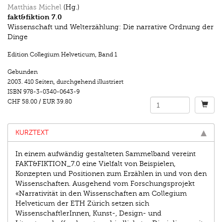
Matthias Michel
(Hg.)
fakt&fiktion 7.0
Wissenschaft und Welterzählung: Die narrative Ordnung der
Dinge
Edition Collegium Helveticum
,
Band 1
Gebunden
2003.
410 Seiten
,
durchgehend illustriert
ISBN
978-3-0340-0643-9
CHF 58.00
/
EUR 39.80
KURZTEXT
In einem aufwändig gestalteten Sammelband vereint
FAKT&FIKTION_7.0 eine Vielfalt von Beispielen,
Konzepten und Positionen zum Erzählen in und von den
Wissenschaften. Ausgehend vom Forschungsprojekt
«Narrativität in den Wissenschaften am Collegium
Helveticum der ETH Zürich setzen sich
WissenschaftlerInnen, Kunst-, Design- und