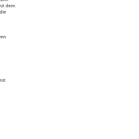
mit dem
die
zen
mit