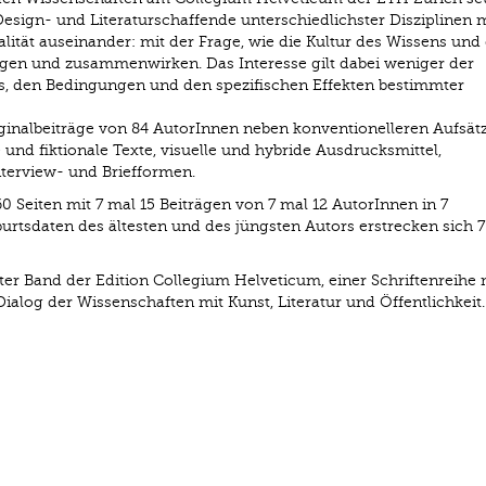
Design- und Literaturschaffende unterschiedlichster Disziplinen 
nalität auseinander: mit der Frage, wie die Kultur des Wissens und 
en und zusammenwirken. Das Interesse gilt dabei weniger der
xis, den Bedingungen und den spezifischen Effekten bestimmter
inalbeiträge von 84 AutorInnen neben konventionelleren Aufsät
nd fiktionale Texte, visuelle und hybride Ausdrucksmittel,
terview- und Briefformen.
 Seiten mit 7 mal 15 Beiträgen von 7 mal 12 AutorInnen in 7
tsdaten des ältesten und des jüngsten Autors erstrecken sich 7
er Band der Edition Collegium Helveticum, einer Schriftenreihe 
og der Wissenschaften mit Kunst, Literatur und Öffentlichkeit.