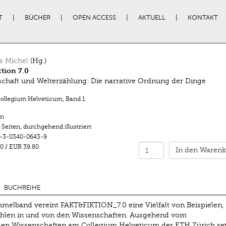
T
BÜCHER
OPEN ACCESS
AKTUELL
KONTAKT
s Michel
(Hg.)
ktion 7.0
chaft und Welterzählung: Die narrative Ordnung der Dinge
Collegium Helveticum
,
Band 1
n
 Seiten
,
durchgehend illustriert
-3-0340-0643-9
0
/
EUR 39.80
In den Warenk
BUCHREIHE
melband vereint FAKT&FIKTION_7.0 eine Vielfalt von Beispielen,
ählen in und von den Wissenschaften. Ausgehend vom
 den Wissenschaften am Collegium Helveticum der ETH Zürich se