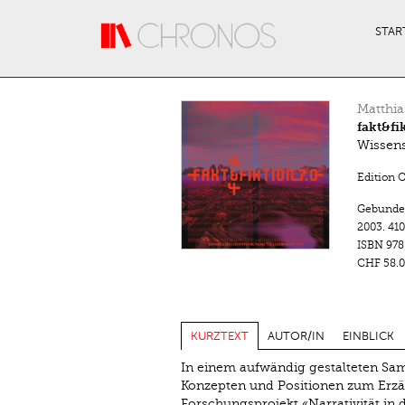
Direkt zum Inhalt
STAR
Matthia
fakt&fi
Wissens
Edition 
Gebunde
2003.
410
ISBN
978
CHF 58.0
KURZTEXT
AUTOR/IN
EINBLICK
In einem aufwändig gestalteten Sam
Konzepten und Positionen zum Erz
Forschungsprojekt «Narrativität in