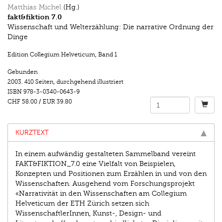
Matthias Michel
(Hg.)
fakt&fiktion 7.0
Wissenschaft und Welterzählung: Die narrative Ordnung der
Dinge
Edition Collegium Helveticum
,
Band 1
Gebunden
2003.
410 Seiten
,
durchgehend illustriert
ISBN
978-3-0340-0643-9
CHF 58.00
/
EUR 39.80
KURZTEXT
In einem aufwändig gestalteten Sammelband vereint
FAKT&FIKTION_7.0 eine Vielfalt von Beispielen,
Konzepten und Positionen zum Erzählen in und von den
Wissenschaften. Ausgehend vom Forschungsprojekt
«Narrativität in den Wissenschaften am Collegium
Helveticum der ETH Zürich setzen sich
WissenschaftlerInnen, Kunst-, Design- und