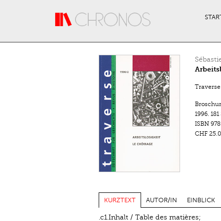
Direkt zum Inhalt
STAR
Sébasti
Arbeits
Traverse.
Broschu
1996.
181
ISBN
978
CHF 25.0
KURZTEXT
AUTOR/IN
EINBLICK
.c1.Inhalt / Table des matières;