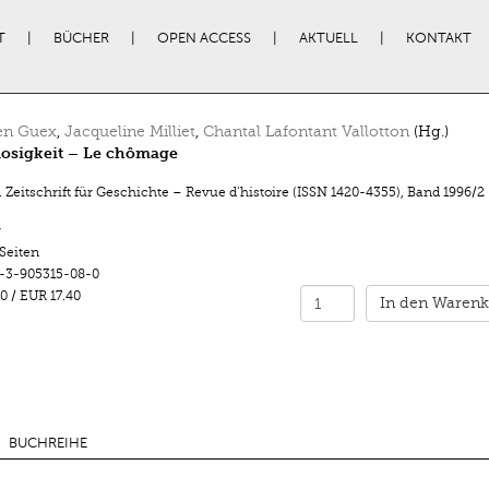
T
BÜCHER
OPEN ACCESS
AKTUELL
KONTAKT
en Guex
,
Jacqueline Milliet
,
Chantal Lafontant Vallotton
(Hg.)
losigkeit – Le chômage
 Zeitschrift für Geschichte – Revue d’histoire (ISSN 1420-4355)
,
Band 1996/2
r
 Seiten
-3-905315-08-0
0
/
EUR 17.40
In den Warenk
BUCHREIHE