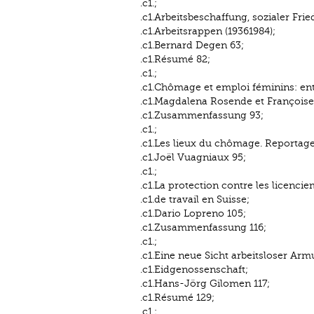
.c1.;
.c1.Arbeitsbeschaffung, sozialer Fri
.c1.Arbeitsrappen (1936­1984);
.c1.Bernard Degen 63;
.c1.Résumé 82;
.c1.;
.c1.Chômage et emploi féminins: entre 
.c1.Magdalena Rosende et Françoise
.c1.Zusammenfassung 93;
.c1.;
.c1.Les lieux du chômage. Reportag
.c1.Joël Vuagniaux 95;
.c1.;
.c1.La protection contre les licenci
.c1.de travail en Suisse;
.c1.Dario Lopreno 105;
.c1.Zusammenfassung 116;
.c1.;
.c1.Eine neue Sicht arbeitsloser Armu
.c1.Eidgenossenschaft;
.c1.Hans-Jörg Gilomen 117;
.c1.Résumé 129;
.c1.;