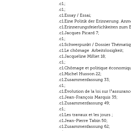
.c1.;
.c1.;
.c1.Essay / Essai;
.c1.Eine Politik der Erinnerung. An
.c1.Erinnerungsfeierlichkeiten zum 
.c1.Jacques Picard 7;
.c1.;
.c1.Schwerpunkt / Dossier Thématiq
.c1.Le chômage ­ Arbeitslosigkeit;
.c1.Jacqueline Milliet 18;
.c1.;
.c1.Chômage et politique économiqu
.c1.Michel Husson 22;
.c1.Zusammenfassung 33;
.c1.;
.c1.Évolution de la loi sur l¹assura
.c1.Jean-François Marquis 35;
.c1.Zusammenfassung 49;
.c1.;
.c1.Les travaux et les jours ;
.c1.Jean-Pierre Tabin 50;
.c1.Zusammenfassung 62;