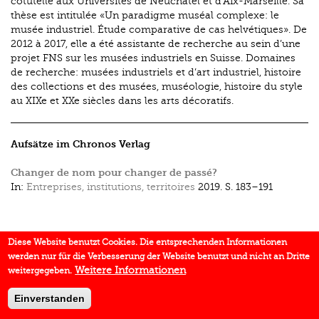
cotutelle aux Universités de Neuchâtel et d’Aix-Marseille. Sa
thèse est intitulée «Un paradigme muséal complexe: le
musée industriel. Étude comparative de cas helvétiques». De
2012 à 2017, elle a été assistante de recherche au sein d’une
projet FNS sur les musées industriels en Suisse. Domaines
de recherche: musées industriels et d’art industriel, histoire
des collections et des musées, muséologie, histoire du style
au XIXe et XXe siècles dans les arts décoratifs.
Aufsätze im Chronos Verlag
Changer de nom pour changer de passé?
In:
Entreprises, institutions, territoires
2019.
S. 183–191
Diese Website benutzt Cookies. Die entsprechenden Informationen
werden nur für die Verbesserung der Website benutzt und nicht an Dritte
Weitere Informationen
weitergegeben.
Einverstanden