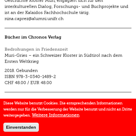
Geschichte Kloster Muri, engagiert sich für den
interkulturellen Dialog, Forschungs- und Buchprojekte und
ist an der Kalaidos Fachhochschule tätig.
nina.caprez@alumni.unifr.ch
Bücher im Chronos Verlag
Bedrohungen in Friedenszeit
Muri-Gries – ein Schweizer Kloster in Südtirol nach dem
Ersten Weltkrieg
2018.
Gebunden
ISBN
978-3-0340-1489-2
CHF 48.00
/
EUR 48.00
Aufsätze im Chronos Verlag
Diese Website benutzt Cookies. Die entsprechenden Informationen
werden nur für die Verbesserung der Website benutzt und nicht an Dritte
Ein Klosterbetrieb in Zeiten des Wandels
Weitere Informationen
weitergegeben.
In:
Entreprises, institutions, territoires
2019.
S. 77–96
Einverstanden