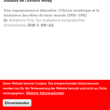
Aufsätze im Chronos Verlag
Une superpuissance éducative. L’Union soviétique et la
formation des élites du tiers-monde (1956–1991)
In:
Attraktive Orte. Zur Aufnahme ausländischer
StudentInnen
2018.
S. 108–121
Diese Website benutzt Cookies. Die entsprechenden Informationen
werden nur für die Verbesserung der Website benutzt und nicht an Dritte
Weitere Informationen
weitergegeben.
Einverstanden