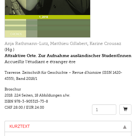
Anja Rathmann-Lutz
,
Matthieu Gillabert
,
Karine Crousaz
(Hg.)
Attraktive Orte. Zur Aufnahme ausländischer StudentInnen
Accueillir l’étudiant·e étranger·ère
Traverse. Zeitschrift für Geschichte – Revue d’histoire (ISSN 1420-
4355)
,
Band 2018/1
Broschur
2018.
224 Seiten
,
18 Abbildungen s/w.
ISBN
978-3-905315-73-8
CHF 28.00
/
EUR 24.00
KURZTEXT