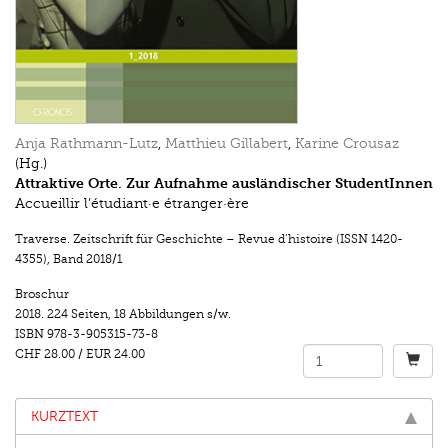
Anja Rathmann-Lutz
,
Matthieu Gillabert
,
Karine Crousaz
(Hg.)
Attraktive Orte. Zur Aufnahme ausländischer StudentInnen
Accueillir l’étudiant·e étranger·ère
Traverse. Zeitschrift für Geschichte – Revue d’histoire (ISSN 1420-
4355)
,
Band 2018/1
Broschur
2018.
224 Seiten
,
18 Abbildungen s/w.
ISBN
978-3-905315-73-8
CHF 28.00
/
EUR 24.00
KURZTEXT