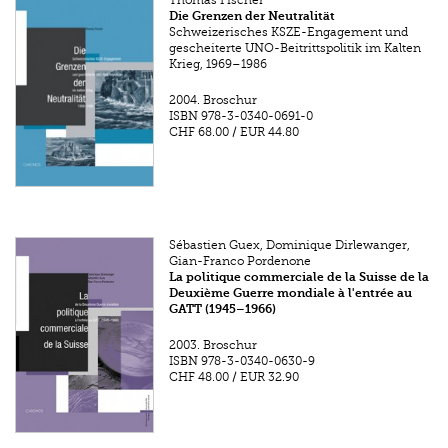
Thomas Fischer
Die Grenzen der Neutralität
Schweizerisches KSZE-Engagement und
gescheiterte UNO-Beitrittspolitik im Kalten
Krieg, 1969–1986
2004.
Broschur
ISBN
978-3-0340-0691-0
CHF 68.00
/
EUR 44.80
Sébastien Guex, Dominique Dirlewanger,
Gian-Franco Pordenone
La politique commerciale de la Suisse de la
Deuxième Guerre mondiale à l'entrée au
GATT (1945–1966)
2003.
Broschur
ISBN
978-3-0340-0630-9
CHF 48.00
/
EUR 32.90