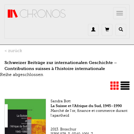
Direkt zum Inhalt
Toggle
navigat
< zurück
Schweizer Beiträge zur internationalen Geschichte –
Contributions suisses à l'histoire internationale
Reihe abgeschlossen
Sandra Bott
La Suisse et l’Afrique du Sud, 1945–1990
Marché de l’or, finance et commerce durant
l’apartheid
2013.
Broschur