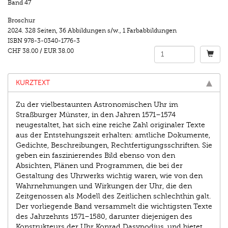
Band 47
Broschur
2024.
328 Seiten
,
36 Abbildungen s/w.
,
1 Farbabbildungen
ISBN
978-3-0340-1776-3
CHF 38.00
/
EUR 38.00
KURZTEXT
Zu der vielbestaunten Astronomischen Uhr im
Straßburger Münster, in den Jahren 1571–1574
neugestaltet, hat sich eine reiche Zahl originaler Texte
aus der Entstehungszeit erhalten: amtliche Dokumente,
Gedichte, Beschreibungen, Rechtfertigungsschriften. Sie
geben ein faszinierendes Bild ebenso von den
Absichten, Plänen und Programmen, die bei der
Gestaltung des Uhrwerks wichtig waren, wie von den
Wahrnehmungen und Wirkungen der Uhr, die den
Zeitgenossen als Modell des Zeitlichen schlechthin galt.
Der vorliegende Band versammelt die wichtigsten Texte
des Jahrzehnts 1571–1580, darunter diejenigen des
Konstrukteurs der Uhr Konrad Dasypodius, und bietet