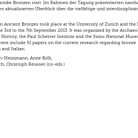
r antike Bronzen statt. Im Rahmen der Tagung präsentierten namh
n aktualisierten Überblick über die vielfältige und interdisziplinä
n Ancient Bronzes took place at the University of Zurich and the 
the 3rd to the 7th September 2013. It was organized by the Archaeo
t History, the Paul Scherrer Institute and the Swiss National Mus
ere include 51 papers on the current research regarding bronze
 and Italian.
n-Heinimann, Anne Kolb,
h, Christoph Reusser (co-eds.)