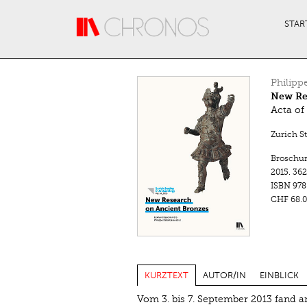
Direkt zum Inhalt
STAR
Philipp
New Re
Acta of
Zurich S
Broschu
2015.
362
ISBN
978
CHF 68.0
KURZTEXT
AUTOR/IN
EINBLICK
Vom 3. bis 7. September 2013 fand an