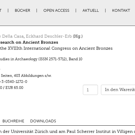
T
BÜCHER
OPEN ACCESS
AKTUELL
KONTAKT
e Della Casa
,
Eckhard Deschler-Erb
(Hg.)
search on Ancient Bronzes
 the XVIIIth International Congress on Ancient Bronzes
tudies in Archaeology (ISSN 2571-5712)
,
Band 10
r
 Seiten
,
403 Abbildungen s/w.
-3-0340-1272-0
0
/
EUR 65.00
In den Warenk
BUCHREIHE
DOWNLOADS
 der Universität Zürich und am Paul Scherrer Institut in Villigen 