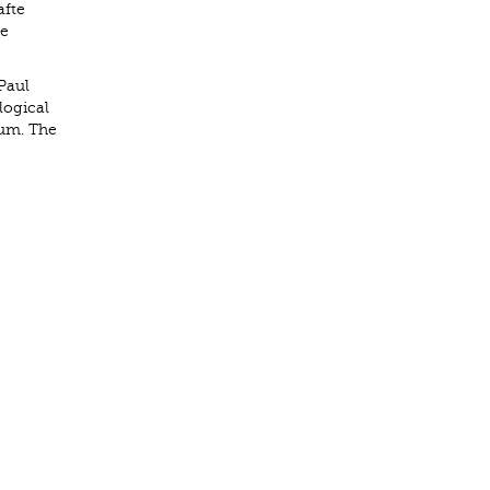
afte
re
Paul
logical
eum. The