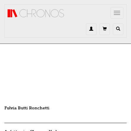
Direkt zum Inhalt
Toggle
navigat
Fulvia Butti Ronchetti