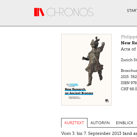
Direkt zum Inhalt
STAR
Philipp
New Re
Acta of
Zurich S
Broschu
2015.
362
ISBN
978
CHF 68.0
KURZTEXT
AUTOR/IN
EINBLICK
Vom 3. bis 7. September 2013 fand an