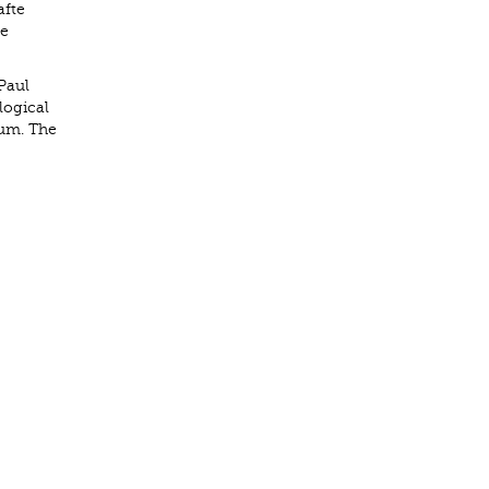
afte
re
Paul
logical
eum. The