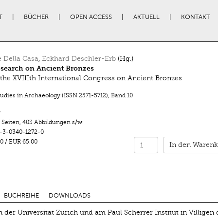
T
BÜCHER
OPEN ACCESS
AKTUELL
KONTAKT
e Della Casa
,
Eckhard Deschler-Erb
(Hg.)
search on Ancient Bronzes
 the XVIIIth International Congress on Ancient Bronzes
tudies in Archaeology (ISSN 2571-5712)
,
Band 10
r
 Seiten
,
403 Abbildungen s/w.
-3-0340-1272-0
0
/
EUR 65.00
In den Warenk
BUCHREIHE
DOWNLOADS
 der Universität Zürich und am Paul Scherrer Institut in Villigen 