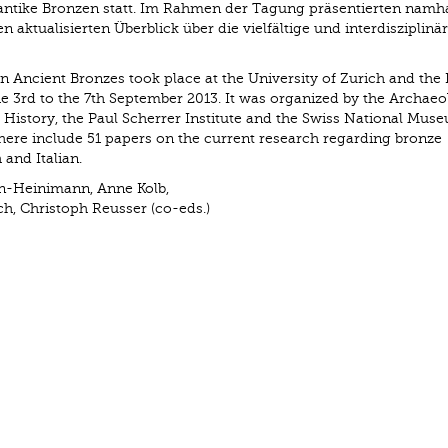
r antike Bronzen statt. Im Rahmen der Tagung präsentierten namh
n aktualisierten Überblick über die vielfältige und interdisziplinä
n Ancient Bronzes took place at the University of Zurich and the 
the 3rd to the 7th September 2013. It was organized by the Archaeo
t History, the Paul Scherrer Institute and the Swiss National Mus
ere include 51 papers on the current research regarding bronze
 and Italian.
n-Heinimann, Anne Kolb,
h, Christoph Reusser (co-eds.)