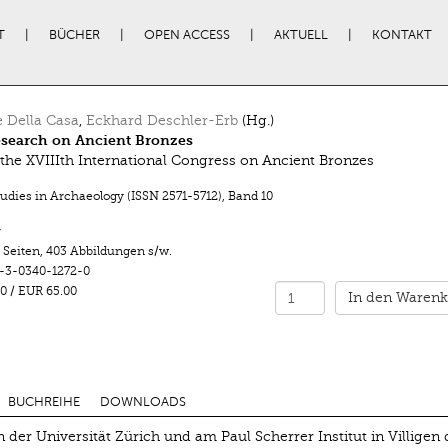
T
BÜCHER
OPEN ACCESS
AKTUELL
KONTAKT
e Della Casa
,
Eckhard Deschler-Erb
(Hg.)
search on Ancient Bronzes
 the XVIIIth International Congress on Ancient Bronzes
tudies in Archaeology (ISSN 2571-5712)
,
Band 10
r
 Seiten
,
403 Abbildungen s/w.
-3-0340-1272-0
0
/
EUR 65.00
In den Warenk
BUCHREIHE
DOWNLOADS
 der Universität Zürich und am Paul Scherrer Institut in Villigen 