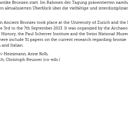
r antike Bronzen statt. Im Rahmen der Tagung präsentierten namh
n aktualisierten Überblick über die vielfältige und interdisziplinä
n Ancient Bronzes took place at the University of Zurich and the 
the 3rd to the 7th September 2013. It was organized by the Archaeo
t History, the Paul Scherrer Institute and the Swiss National Mus
ere include 51 papers on the current research regarding bronze
 and Italian.
n-Heinimann, Anne Kolb,
h, Christoph Reusser (co-eds.)