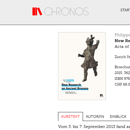
Direkt zum Inhalt
STAR
Philipp
New Re
Acta of
Zurich S
Broschu
2015.
362
ISBN
978
CHF 68.0
KURZTEXT
AUTOR/IN
EINBLICK
Vom 3. bis 7. September 2013 fand an