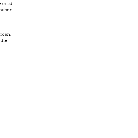
rn ist
ischen
rcen,
 die