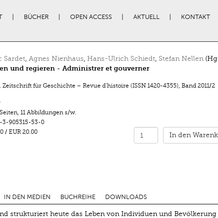
T
BÜCHER
OPEN ACCESS
AKTUELL
KONTAKT
c Sardet
,
Agnes Nienhaus
,
Hans-Ulrich Schiedt
,
Stefan Nellen
(Hg.
en und regieren - Administrer et gouverner
 Zeitschrift für Geschichte – Revue d’histoire (ISSN 1420-4355)
,
Band 2011/2
r
 Seiten
,
11 Abbildungen s/w.
-3-905315-53-0
0
/
EUR 20.00
In den Warenk
IN DEN MEDIEN
BUCHREIHE
DOWNLOADS
und strukturiert heute das Leben von Individuen und Bevölkerung