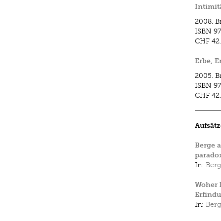
Intimit
2008.
B
ISBN
97
CHF 42
Erbe, E
2005.
B
ISBN
9
CHF 42
Aufsätz
Berge a
parado
In:
Ber
Woher 
Erfindu
In:
Ber