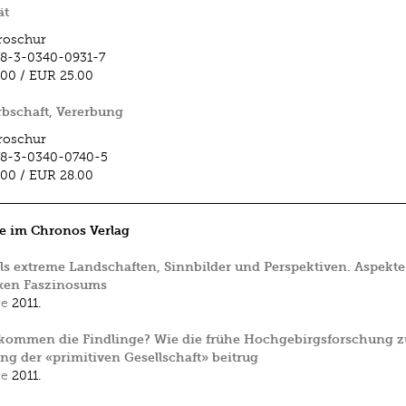
ät
roschur
8-3-0340-0931-7
.00
/
EUR 25.00
rbschaft, Vererbung
roschur
78-3-0340-0740-5
.00
/
EUR 28.00
e im Chronos Verlag
ls extreme Landschaften, Sinnbilder und Perspektiven. Aspekte
xen Faszinosums
ge
2011.
kommen die Findlinge? Wie die frühe Hochgebirgsforschung z
ng der «primitiven Gesellschaft» beitrug
ge
2011.