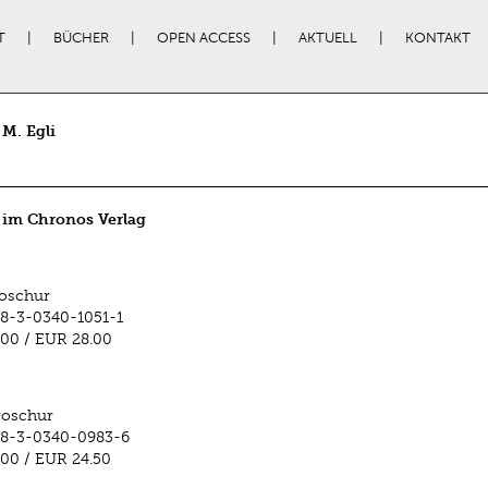
T
BÜCHER
OPEN ACCESS
AKTUELL
KONTAKT
M. Egli
 im Chronos Verlag
oschur
8-3-0340-1051-1
.00
/
EUR 28.00
roschur
78-3-0340-0983-6
.00
/
EUR 24.50