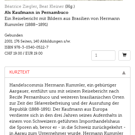
Béatrice Ziegler
,
Beat Kleiner
(Hg.)
Als Kaufmann in Pernambuco
Ein Reisebericht mit Bildern aus Brasilien von Hermann
Kummler (1888–1891)
Gebunden
2001.
176 Seiten
,
140 Abbildungen s/w.
ISBN
978-3-0340-0522-7
CHF 19.00
/
EUR 19.00
KURZTEXT
Handelscommis Hermann Kummler, ein gebürtiger
Aargauer, entführt uns mit seinem Reisebericht nach
Recife Pernambuco und weiteren brasilianischen Orten
zur Zeit der Sklavenbefreiung und der Ausrufung der
Republik (1888-1891). Der Kaufmann aus Europa
verdiente sich in den drei Jahren seines Aufenthalts in
einem von Schweizern geführten Importhandelshaus
die Sporen ab, bevor er - in die Schweiz zurückgekehrt -
in Aarau zum Unternehmer wurde. Hermann Kummler