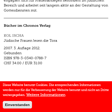
engagiert sich für Frauenanliegen besonders im jüdischen
Bereich und arbeitet seit langem aktiv an der Gestaltung von
Gottesdiensten mit.
Bücher im Chronos Verlag
KOL ISCHA
Jüdische Frauen lesen die Tora
2007.
3. Auflage 2012.
Gebunden
ISBN
978-3-0340-0788-7
CHF 34.00
/
EUR 31.00
Diese Website benutzt Cookies. Die entsprechenden Informationen
werden nur für die Verbesserung der Website benutzt und nicht an Dritte
Weitere Informationen
weitergegeben.
Einverstanden