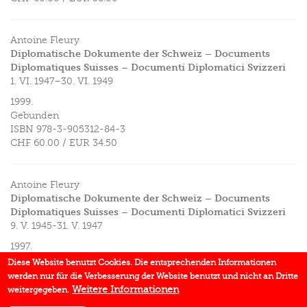
Antoine Fleury
Diplomatische Dokumente der Schweiz – Documents
Diplomatiques Suisses – Documenti Diplomatici Svizzeri
1. VI. 1947–30. VI. 1949
1999.
Gebunden
ISBN
978-3-905312-84-3
CHF 60.00
/
EUR 34.50
Antoine Fleury
Diplomatische Dokumente der Schweiz – Documents
Diplomatiques Suisses – Documenti Diplomatici Svizzeri
9. V. 1945-31. V. 1947
1997.
Gebunden
Diese Website benutzt Cookies. Die entsprechenden Informationen
ISBN
978-3-905312-22-5
werden nur für die Verbesserung der Website benutzt und nicht an Dritte
CHF 60.00
/
EUR 34.50
Weitere Informationen
weitergegeben.