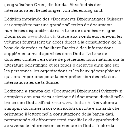
geografischen Orten, die für das Verständnis der
internationalen Beziehungen von Bedeutung sind.
L’édition imprimée des «Documents Diplomatiques Suisses»
est complétée par une grande sélection de documents
numérisés disponibles dans la base de données en ligne
Dodis sous
www.dodis.ch
. Grâce aux nombreux renvois, les
volumes fournissent un accès direct à la consultation de la
base de données et facilitent l’accès à des informations
supplémentaires disponibles dans Dodis. La base de
données contient en outre de précieuses informations sur la
littérature scientifique et les fonds d’archives ainsi que sur
les personnes, les organisations et les lieux géographiques
qui sont importants pour la compréhension des relations
internationales de la Suisse.
L’edizione a stampa dei «Documenti Diplomatici Svizzeri» si
completa con una ricca selezione di documenti digitali nella
banca dati Dodis all’indirizzo
www.dodis.ch
. Nei volumi a
stampa, i documenti sono arricchiti da note e rimandi che
orientano il lettore nella consultazione della banca dati,
permettendo di affrontare temi specifici e di approfondirli
attraverso le informazioni contenute in Dodis. Inoltre la