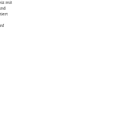
iz mit
und
iert
nf