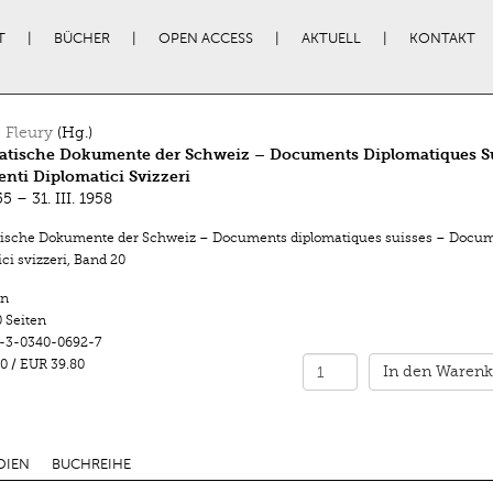
T
BÜCHER
OPEN ACCESS
AKTUELL
KONTAKT
 Fleury
(Hg.)
atische Dokumente der Schweiz – Documents Diplomatiques Su
ti Diplomatici Svizzeri
55 – 31. III. 1958
ische Dokumente der Schweiz – Documents diplomatiques suisses – Docum
ci svizzeri
,
Band 20
n
 Seiten
-3-0340-0692-7
0
/
EUR 39.80
In den Warenk
DIEN
BUCHREIHE