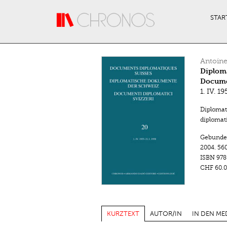
Direkt zum Inhalt
STAR
Antoine
Diplom
Documen
1. IV. 19
Diplomat
diplomati
Gebunde
2004.
560
ISBN
978
CHF 60.0
KURZTEXT
AUTOR/IN
IN DEN ME