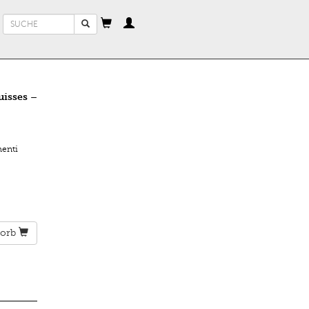
Suchformular
Suche
isses –
enti
orb