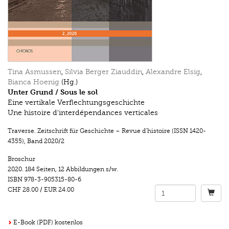
Tina Asmussen
,
Silvia Berger Ziauddin
,
Alexandre Elsig
,
Bianca Hoenig
(Hg.)
Unter Grund / Sous le sol
Eine vertikale Verflechtungsgeschichte
Une histoire d'interdépendances verticales
Traverse. Zeitschrift für Geschichte – Revue d’histoire (ISSN 1420-
4355)
,
Band 2020/2
Broschur
2020.
184 Seiten
,
12 Abbildungen s/w.
ISBN
978-3-905315-80-6
CHF 28.00
/
EUR 24.00
E-Book (PDF) kostenlos