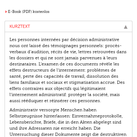
E-Book (PDF) kostenlos
KURZTEXT
Les personnes internées par décision administrative
nous ont laissé des témoignages personnels: procès-
verbaux d’audition, récits de vie, lettres retrouvées dans
les dossiers et qui ne sont jamais parvenues à leurs
destinataires. L’examen de ces documents révèle les
effets destructeurs de l’internement: problèmes de
santé, perte des capacités de travail, dissolution des
liens familiaux et sociaux et stigmatisation accrue. Des
effets contraires aux objectifs qui légitimaient
l’internement administratif: protéger la société, mais
aussi rééduquer et réinsérer ces personnes.
Administrativ versorgte Menschen haben
Selbstzeugnisse hinterlassen: Einvernahmeprotokolle,
Lebensberichte, Briefe, die in den Akten abgelegt sind
und ihre Adressaten nie erreicht haben. Die
Untersuchung dieser Dokumente zeigt die destruktiven