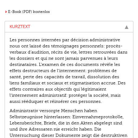
E-Book (PDF) kostenlos
KURZTEXT
Les personnes internées par décision administrative
nous ont laissé des témoignages personnels: procès-
verbaux d’audition, récits de vie, lettres retrouvées dans
les dossiers et qui ne sont jamais parvenues à leurs
destinataires. L’examen de ces documents révèle les
effets destructeurs de l’internement: problèmes de
santé, perte des capacités de travail, dissolution des
liens familiaux et sociaux et stigmatisation accrue. Des
effets contraires aux objectifs qui légitimaient
l’internement administratif: protéger la société, mais
aussi rééduquer et réinsérer ces personnes.
Administrativ versorgte Menschen haben
Selbstzeugnisse hinterlassen: Einvernahmeprotokolle,
Lebensberichte, Briefe, die in den Akten abgelegt sind
und ihre Adressaten nie erreicht haben. Die
Untersuchung dieser Dokumente zeigt die destruktiven