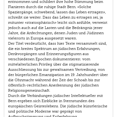
entnommen und schildert ihre hohe Stimmung beim
Flanieren durch die ruhige Stadt Bern. «Solche
Spaziergänge, schwebend, lassen das Leben ertragen»,
schreibt sie weiter. Dass das Leben zu ertragen sei, ja
mitunter «stratosphärisch» leicht sich anfühle, verweist
jedoch auch auf die Lasten und die Bedrängnis jener
Jahre, die Anfechtungen, denen Juden und Jüdinnen
vielerorts in Europa ausgesetzt waren.
Der Titel verdeutlicht, dass hier Texte versammelt sind,
die ein breites Spektrum an jüdischen Erfahrungen,
Denkvorgängen und Erinnerungsfiguren aus
verschiedenen Epochen dokumentieren: vom
mittelalterlichen Privileg über die stigmatisierende
Ausschliessung bis zur gewaltsamen Vertreibung, von
der bürgerlichen Emanzipation im 19. Jahrhundert über
die Ohnmacht während der Zeit der Schoah bis zur
öffentlich-rechtlichen Anerkennung der jüdischen
Religionsgemeinschaft.
Durch die Verbindungen jüdischer Intellektueller mit
Bern ergeben sich Einblicke in Sternstunden des
europäischen Geisteslebens. Die jüdische künstlerische
und politische Moderne war geprägt von
Aufbruchstimmung und Exilerfahrung.