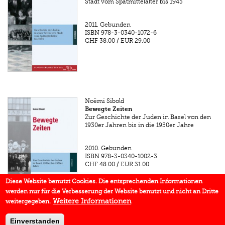
Stadt vom Spätmittelalter bis 1945
2011.
Gebunden
ISBN
978-3-0340-1072-6
CHF 38.00
/
EUR 29.00
Noëmi Sibold
Bewegte Zeiten
Zur Geschichte der Juden in Basel von den
1930er Jahren bis in die 1950er Jahre
2010.
Gebunden
ISBN
978-3-0340-1002-3
CHF 48.00
/
EUR 31.00
Diese Website benutzt Cookies. Die entsprechenden Informationen
werden nur für die Verbesserung der Website benutzt und nicht an Dritte
Weitere Informationen
weitergegeben.
Einverstanden