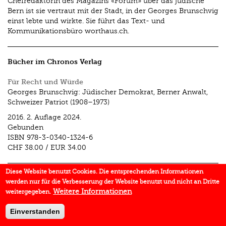
Chefredaktorin des Magazins «Forum» über das jüdische
Bern ist sie vertraut mit der Stadt, in der Georges Brunschvig
einst lebte und wirkte. Sie führt das Text- und
Kommunikationsbüro worthaus.ch.
Bücher im Chronos Verlag
Für Recht und Würde
Georges Brunschvig: Jüdischer Demokrat, Berner Anwalt,
Schweizer Patriot (1908–1973)
2016.
2. Auflage 2024.
Gebunden
ISBN
978-3-0340-1324-6
CHF 38.00
/
EUR 34.00
Diese Website benutzt Cookies. Die entsprechenden Informationen
Aufsätze im Chronos Verlag
werden nur für die Verbesserung der Website benutzt und nicht an Dritte
Weitere Informationen
weitergegeben.
Georges Brunschvig. Ein Netzwerker par excellence
In:
Wie über Wolken
2014.
Einverstanden