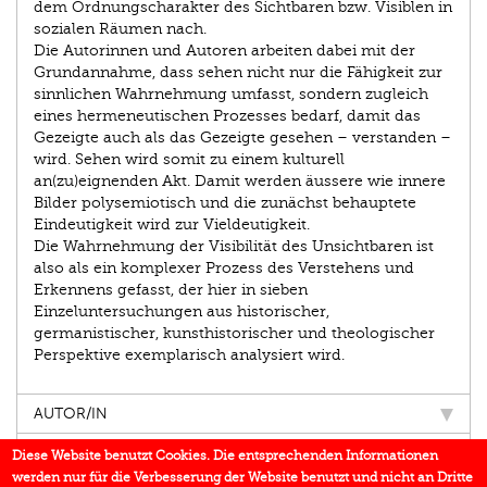
dem Ordnungscharakter des Sichtbaren bzw. Visiblen in
sozialen Räumen nach.
Die Autorinnen und Autoren arbeiten dabei mit der
Grundannahme, dass sehen nicht nur die Fähigkeit zur
sinnlichen Wahrnehmung umfasst, sondern zugleich
eines hermeneutischen Prozesses bedarf, damit das
Gezeigte auch als das Gezeigte gesehen – verstanden –
wird. Sehen wird somit zu einem kulturell
an(zu)eignenden Akt. Damit werden äussere wie innere
Bilder polysemiotisch und die zunächst behauptete
Eindeutigkeit wird zur Vieldeutigkeit.
Die Wahrnehmung der Visibilität des Unsichtbaren ist
also als ein komplexer Prozess des Verstehens und
Erkennens gefasst, der hier in sieben
Einzeluntersuchungen aus historischer,
germanistischer, kunsthistorischer und theo­logischer
Perspektive exemplarisch analysiert wird.
AUTOR/IN
EINBLICK
Diese Website benutzt Cookies. Die entsprechenden Informationen
werden nur für die Verbesserung der Website benutzt und nicht an Dritte