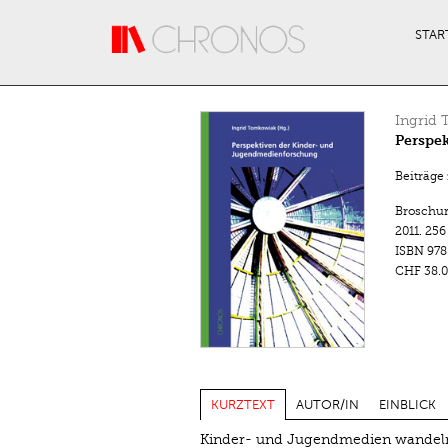
Direkt zum Inhalt
STAR
Ingrid
Perspe
Beiträge
Broschu
2011.
256
ISBN
978
CHF 38.0
KURZTEXT
AUTOR/IN
EINBLICK
Kinder- und Jugendmedien wandeln s