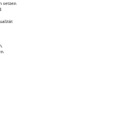
n setzen
d
alität
n,
n.