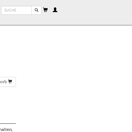
Suchformular
Suche
orb
alten,