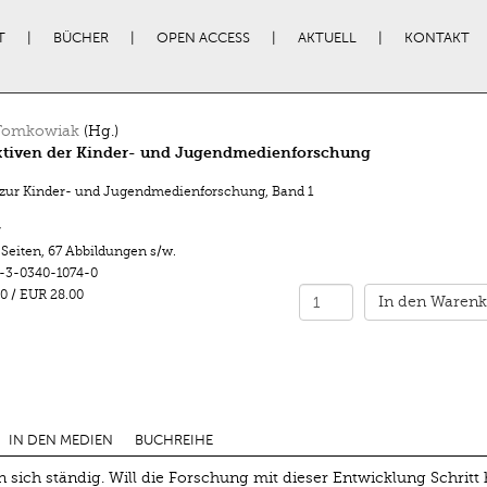
T
BÜCHER
OPEN ACCESS
AKTUELL
KONTAKT
 Tomkowiak
(Hg.)
ktiven der Kinder- und Jugendmedienforschung
 zur Kinder- und Jugendmedienforschung
,
Band 1
r
 Seiten
,
67 Abbildungen s/w.
-3-0340-1074-0
0
/
EUR 28.00
In den Warenk
IN DEN MEDIEN
BUCHREIHE
ich ständig. Will die Forschung mit dieser Entwicklung Schritt h