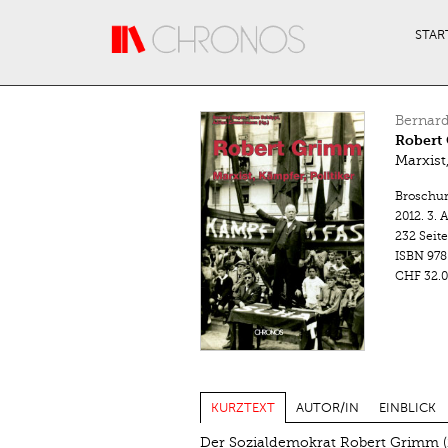
Direkt zum Inhalt
STAR
Bernar
Robert
Marxist
Broschu
2012.
3. 
232 Seit
ISBN
978
CHF 32.0
KURZTEXT
AUTOR/IN
EINBLICK
Der Sozialdemokrat Robert Grimm (1