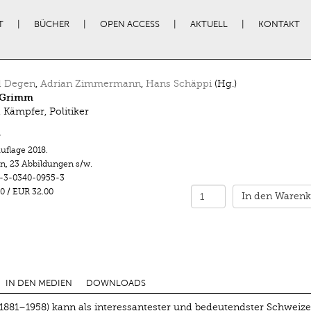
T
BÜCHER
OPEN ACCESS
AKTUELL
KONTAKT
d Degen
,
Adrian Zimmermann
,
Hans Schäppi
(Hg.)
 Grimm
, Kämpfer, Politiker
r
Auflage 2018.
en
,
23 Abbildungen s/w.
-3-0340-0955-3
0
/
EUR 32.00
In den Warenk
IN DEN MEDIEN
DOWNLOADS
881–1958) kann als interessantester und bedeutendster Schweize