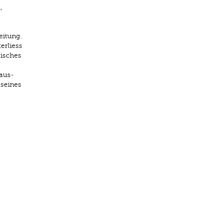
,
eitung.
erliess
tisches
aus­
 seines