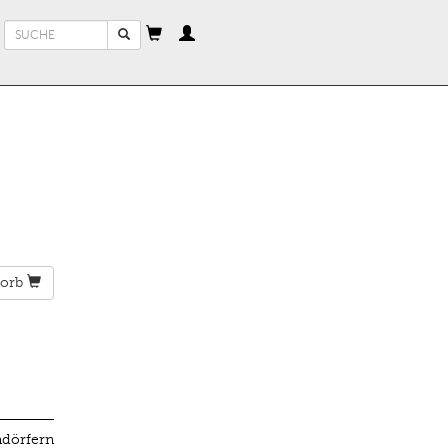
Suchformular
Suche
orb
ndörfern