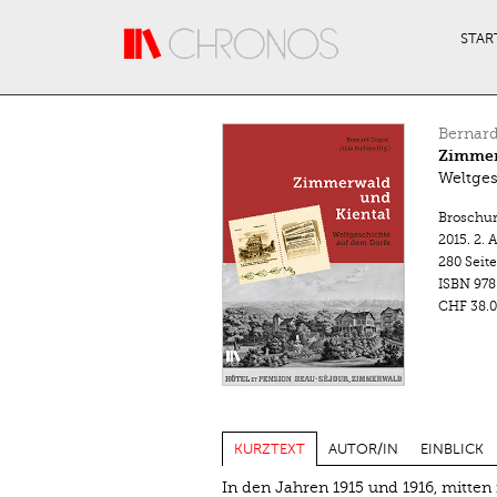
Direkt zum Inhalt
STAR
Bernar
Zimmer
Weltges
Broschu
2015.
2. 
280 Seit
ISBN
978
CHF 38.0
KURZTEXT
AUTOR/IN
EINBLICK
In den Jahren 1915 und 1916, mitten