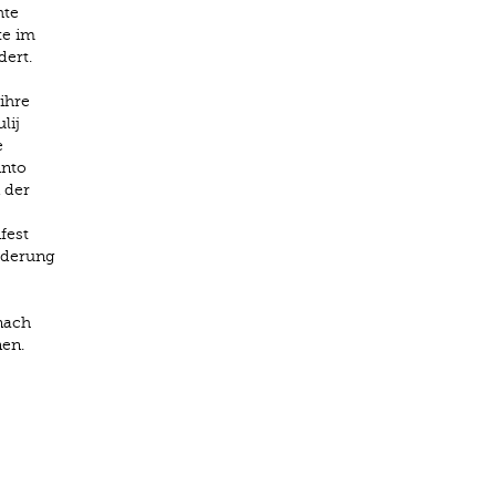
hte
te im
dert.
ihre
lij
e
into
 der
fest
rderung
nach
nen.