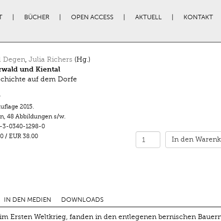
T
BÜCHER
OPEN ACCESS
AKTUELL
KONTAKT
d Degen
,
Julia Richers
(Hg.)
wald und Kiental
chichte auf dem Dorfe
r
Auflage 2015.
en
,
48 Abbildungen s/w.
-3-0340-1298-0
0
/
EUR 38.00
In den Warenk
IN DEN MEDIEN
DOWNLOADS
 im Ersten Weltkrieg, fanden in den entlegenen bernischen Bauer