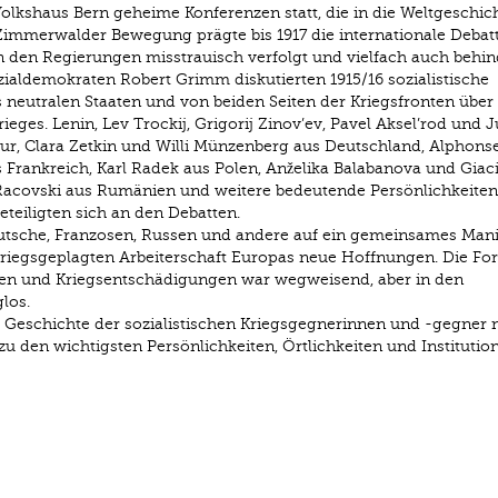
lkshaus Bern geheime Konferenzen statt, die in die Weltgeschic
immerwalder Bewegung prägte bis 1917 die internationale Debat
n den Regierungen misstrauisch verfolgt und vielfach auch behin
ialdemokraten Robert Grimm diskutierten 1915/16 sozialistische
neutralen Staaten und von beiden Seiten der Kriegsfronten über 
es. Lenin, Lev Trockij, Grigorij Zinov’ev, Pavel Aksel’rod und Ju
r, Clara Zetkin und Willi Münzenberg aus Deutschland, Alphons
Frankreich, Karl Radek aus Polen, Anželika Balabanova und Giac
an Racovski aus Rumänien und weitere bedeutende Persönlichkeiten
teiligten sich an den Debatten.
eutsche, Franzosen, Russen und andere auf ein gemeinsames Mani
kriegsgeplagten Arbeiterschaft Europas neue Hoffnungen. Die Fo
en und Kriegsentschädigungen war wegweisend, aber in den
los.
e Geschichte der sozialistischen Kriegsgegnerinnen und -gegner 
zu den wichtigsten Persönlichkeiten, Örtlichkeiten und Institutio