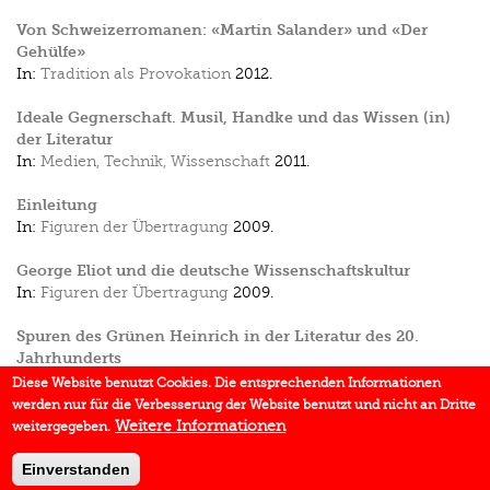
Von Schweizerromanen: «Martin Salander» und «Der
Gehülfe»
In:
Tradition als Provokation
2012.
Ideale Gegnerschaft. Musil, Handke und das Wissen (in)
der Literatur
In:
Medien, Technik, Wissenschaft
2011.
Einleitung
In:
Figuren der Übertragung
2009.
George Eliot und die deutsche Wissenschaftskultur
In:
Figuren der Übertragung
2009.
Spuren des Grünen Heinrich in der Literatur des 20.
Jahrhunderts
In:
Der grüne Heinrich
2009.
Diese Website benutzt Cookies. Die entsprechenden Informationen
werden nur für die Verbesserung der Website benutzt und nicht an Dritte
«Das Glück des Wissens». Formen des Wissens und der
Weitere Informationen
weitergegeben.
Wissenschaft in Kellers Roman
In:
Der grüne Heinrich
2009.
Einverstanden