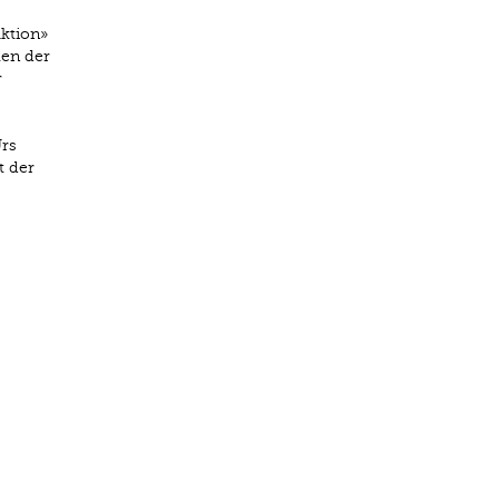
ktion»
len der
r
rs
t der