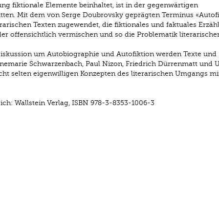
lung fiktionale Elemente beinhaltet, ist in der gegenwärtigen
itten. Mit dem von Serge Doubrovsky geprägten Terminus «Autofi
erarischen Texten zugewendet, die fiktionales und faktuales Erzäh
r offensichtlich vermischen und so die Problematik literarische
iskussion um Autobio­graphie und Autofiktion werden Texte und
nnemarie Schwarzenbach, Paul Nizon, Friedrich Dürrenmatt und U
cht selten eigenwilligen Konzepten des literarischen Umgangs mi
ich: Wallstein Verlag, ISBN 978-3-8353-1006-3