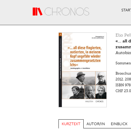
Direkt zum Inhalt
STAR
Elio Pel
«... al
zusamm
Autobio
Sommera
Broschu
2012.
208
ISBN
978
CHF 23.0
KURZTEXT
AUTOR/IN
EINBLICK