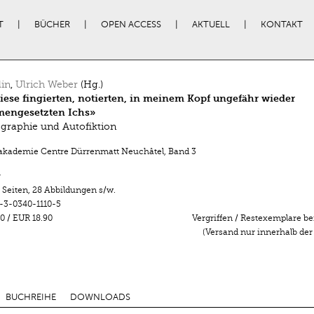
T
BÜCHER
OPEN ACCESS
AKTUELL
KONTAKT
lin
,
Ulrich Weber
(Hg.)
l diese fingierten, notierten, in meinem Kopf ungefähr wieder
engesetzten Ichs»
graphie und Autofiktion
kademie Centre Dürrenmatt Neuchâtel
,
Band 3
r
 Seiten
,
28 Abbildungen s/w.
-3-0340-1110-5
0
/
EUR 18.90
Vergriffen / Restexemplare be
(Versand nur innerhalb der
BUCHREIHE
DOWNLOADS